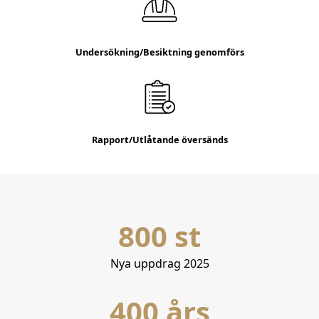
Undersökning/Besiktning genomförs
Rapport/Utlåtande översänds
Frågor & svar
Våra konsulter
800 st
Snabba svar på dina frågor
Vårt team
Nya uppdrag 2025
400 års