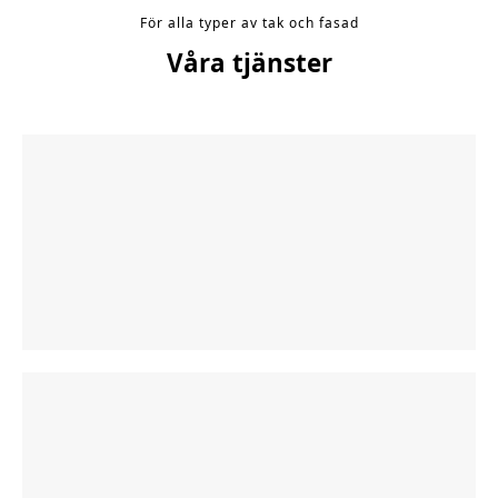
För alla typer av tak och fasad
Våra tjänster
Entreprenadbesiktningar
Enligt SBR-modellen, AB & ABT
Konsultationer
Vi hjälper och guidar er genom projektet