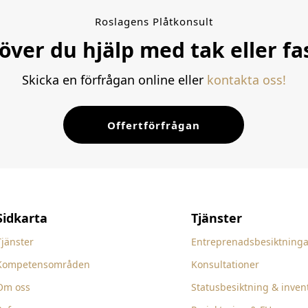
Roslagens Plåtkonsult
över du hjälp med tak eller fa
Skicka en förfrågan online eller
kontakta oss!
Offertförfrågan
Sidkarta
Tjänster
Tjänster
Entreprenadsbesiktninga
Kompetensområden
Konsultationer
Om oss
Statusbesiktning & inven