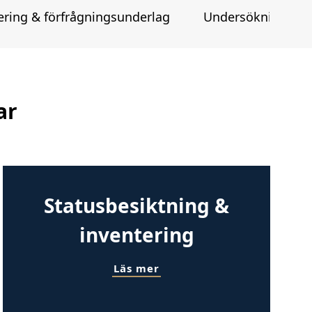
ering & förfrågningsunderlag
Undersökning & u
ar
Statusbesiktning &
inventering
Läs mer