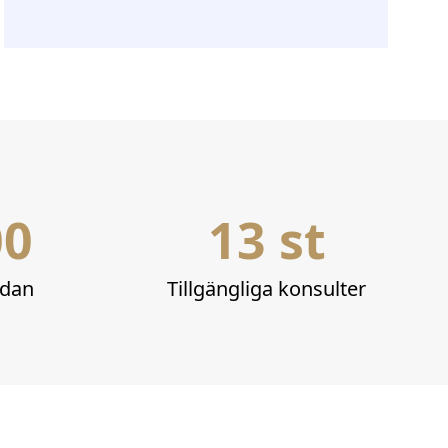
00
13 st
edan
Tillgängliga konsulter