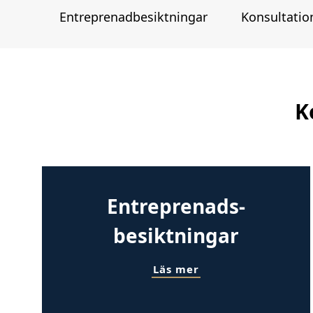
Entreprenad­besiktningar
Konsultatio
K
Entreprenads­
besiktningar
Läs mer